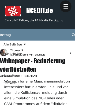
NCEDIT.de
Cimco NC Editor, die #1 für die Fertigung
Beitrag
Alle Beiträge
Thomas S.
Alle Beiträge
5. Juni 2020
1 Min. Lesezeit
Whitepaper - Reduzierung
Fertigung
von Rüstzeiten
Zerspanung
Shop Floor
Aktualisiert:
12. Juli 2020
Wer sich für eine Maschinensimulation 
Software
interessiert hat in erster Linie und vor 
allem die Kollisionsvermeidung durch 
eine Simulation des NC-Codes oder 
CAM-Programmes auf dem "digitalen 