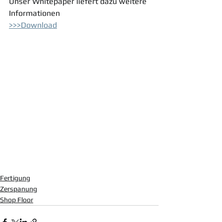
Unser Whitepaper liefert dazu weitere 
Informationen 
>>>Download
Fertigung
Zerspanung
Shop Floor